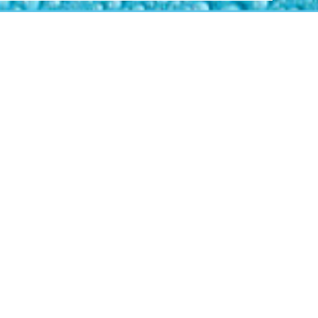
Aper’eau time
MISSION
S’approprier le #DryJanuary, ce concept venu de
Grande-Bretagne d’un mois de janvier sans alcool,
qui commence à connaître un vrai succès au
Luxembourg.
SOLUTION